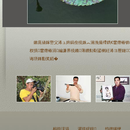
鏉庣値鎵嶅父浠ュ姩鎬佺殑姝︽湳浼撮殢鐫€鐢熸椿锛
杈惧鐢熸椿涓編濂界殑鏅薄鐨勬劅鍙楋紝浠ヨ壓鏈
诲垪鎽勫奖銆�
杩斿洖涓
濯掍綋鍓
绉拌獕绠