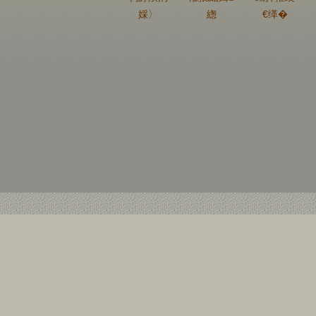
婇〉
緫
€缂�